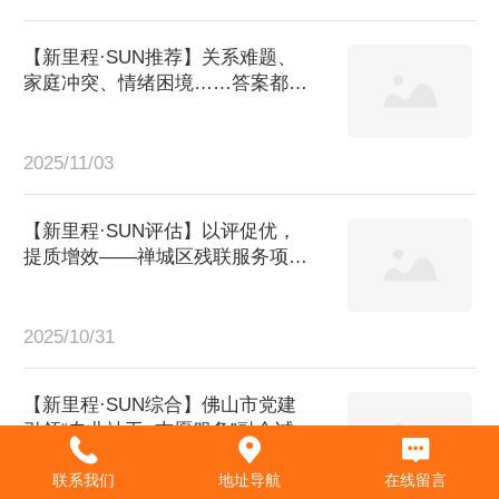
【新里程·SUN推荐】关系难题、
家庭冲突、情绪困境……答案都在
这本书里——《凡人不烦：社工个
案故事教你面对关系困难》
2025/11/03
【新里程·SUN评估】以评促优，
提质增效——禅城区残联服务项目
评估圆满完成
2025/10/31
【新里程·SUN综合】佛山市党建
引领“专业社工+志愿服务”融合试点
稳步推进，首轮实地督导深入四大
联系我们
地址导航
在线留言
社区